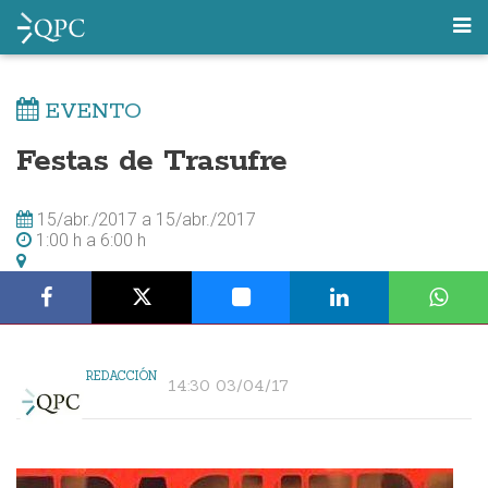
EVENTO
Festas de Trasufre
15/abr./2017
a
15/abr./2017
1:00 h
a
6:00 h
REDACCIÓN
14:30 03/04/17