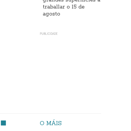
grandes superificies a
traballar o 15 de
agosto
O MÁIS