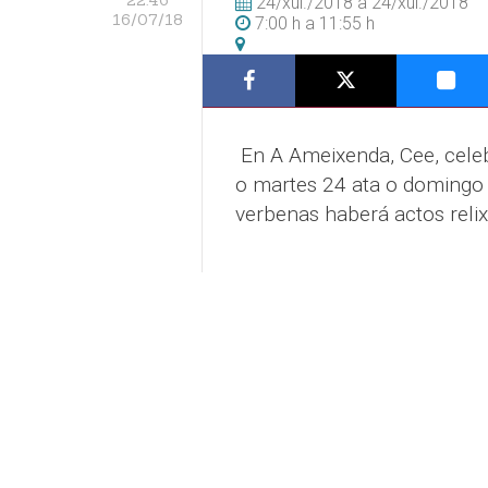
24/xul./2018
a
24/xul./2018
16/07/18
7:00 h
a
11:55 h
En A Ameixenda, Cee, celeb
o martes 24 ata o domingo 
verbenas haberá actos relix