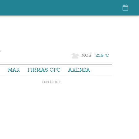
MOS
25.9 °C
S
MAR
FIRMAS QPC
AXENDA