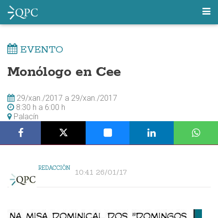
EVENTO
Monólogo en Cee
29/xan./2017
a
29/xan./2017
8:30 h
a
6:00 h
Palacín
REDACCIÓN
10:41 26/01/17