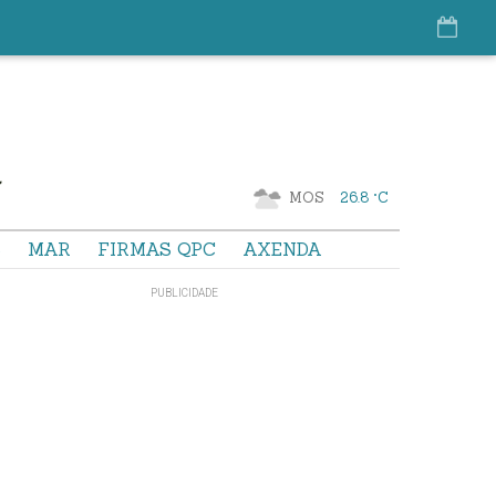
MOS
26.8 °C
S
MAR
FIRMAS QPC
AXENDA