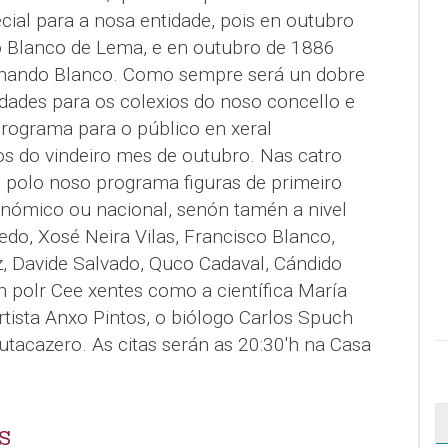
ial para a nosa entidade, pois en outubro
 Blanco de Lema, e en outubro de 1886
ernando Blanco. Como sempre será un dobre
idades para os colexios do noso concello e
programa para o público en xeral
s do vindeiro mes de outubro. Nas catro
n polo noso programa figuras de primeiro
tonómico ou nacional, senón tamén a nivel
edo, Xosé Neira Vilas, Francisco Blanco,
z, Davide Salvado, Quco Cadaval, Cándido
n polr Cee xentes como a científica María
rtista Anxo Pintos, o biólogo Carlos Spuch
tacazero. As citas serán as 20:30'h na Casa
S