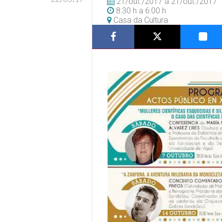
21/out./2017
a
21/out./2017
8:30 h
a
6:00 h
Casa da Cultura