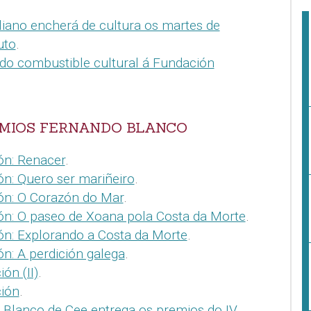
iano encherá de cultura os martes de
uto
.
do combustible cultural á Fundación
MIOS FERNANDO BLANCO
ón: Renacer
.
ón: Quero ser mariñeiro
.
ón: O Corazón do Mar
.
ón: O paseo de Xoana pola Costa da Morte
.
ón: Explorando a Costa da Morte
.
n: A perdición galega
.
ón (II)
.
ión
.
Blanco de Cee entrega os premios do IV