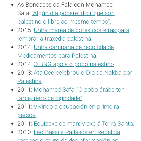
As Bondades da Fala con Mohamed
Safa:
“Algún día poderei dicir que son
palestino e libre ao mesmo tempo”
.
2015:
Unha marea de cores costeiras para
lembrar a traxedia palestina
.
2014:
Unha campaña de recollida de
Medicamentos para Palestina
.
2014:
O BNG apoia ó pobo palestino
.
2013:
Ata Cee celebrou o Día da Nakba por
Palestina
.
2011;
Mohamed Safa: “O pobo árabe ten
fame, pero de dignidade”
.
2011:
Vivindo a ocupación en primeira
persoa
.
2011:
Equipaxe de man: Viaxe á Terra Santa
.
2010:
Leo Bassi e Pallasos en Rebeldía
rompen o muro da desinformación en