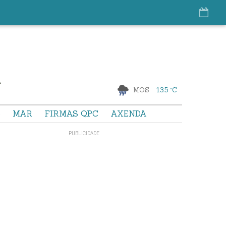
MOS
13.5 °C
S
MAR
FIRMAS QPC
AXENDA