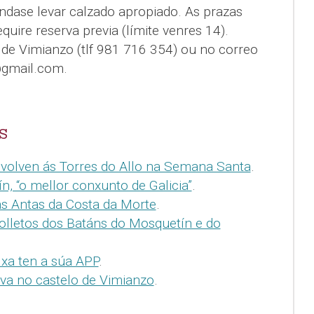
́ndase levar calzado apropiado. As prazas
quire reserva previa (límite venres 14).
o de Vimianzo (tlf 981 716 354) ou no correo
o@gmail.com.
S
as volven ás Torres do Allo na Semana Santa
.
, “o mellor conxunto de Galicia”
.
as Antas da Costa da Morte
.
olletos dos Batáns do Mosquetín e do
 xa ten a súa APP
.
iva no castelo de Vimianzo
.