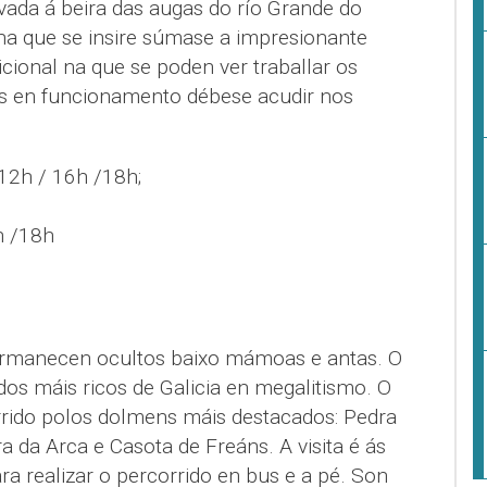
vada á beira das augas do río Grande do
 na que se insire súmase a impresionante
icional na que se poden ver traballar os
los en funcionamento débese acudir nos
.
12h / 16h /18h;
h /18h
permanecen ocultos baixo mámoas e antas. O
dos máis ricos de Galicia en megalitismo. O
rrido polos dolmens máis destacados: Pedra
da Arca e Casota de Freáns. A visita é ás
a realizar o percorrido en bus e a pé. Son