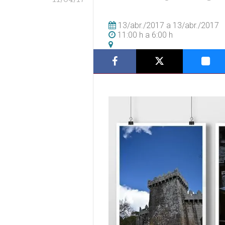
13/abr./2017
a
13/abr./2017
11:00 h
a
6:00 h