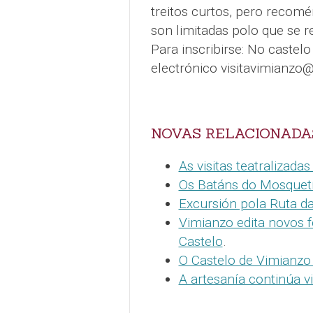
treitos curtos, pero recome
son limitadas polo que se re
Para inscribirse: No castel
electrónico visitavimianz
NOVAS RELACIONADA
As visitas teatralizad
Os Batáns do Mosquetín
Excursión pola Ruta d
Vimianzo edita novos f
Castelo
.
O Castelo de Vimianzo
A artesanía continúa v