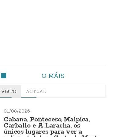
O MÁIS
VISTO
ACTUAL
01/08/2026
Cabana, Ponteceso, Malpica,
Carballo e A Laracha, os
únicos lugares para ver a