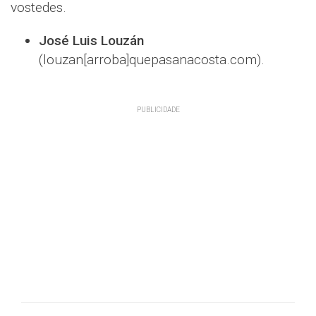
vostedes.
José Luis Louzán
(louzan[arroba]quepasanacosta.com).