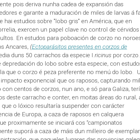
ente pois deriva nunha cadea de expansión das
dores e garante a maduración de miles de larvas á f
hai estudios sobre "lobo gris" en América, que en
rrelia, exercen un papel clave no control de cérvidos
ultos.
En estudos para poboación de corzo no noroe
dos Ancares,
(
Ectoparásitos presentes en corzos de
dia duns 50 carrachos da especie I.
ricinus
por corzo.
 depredación do lobo sobre esta especie, con estudo
alla que o corzo é peza preferente no menú do lobo.
U
 impacto exponencial que os raposos, capturando mi
 con centos de corzos, nun ano, e só para Galiza, ter
os deste carracho e conter, en moitas áreas do rural, 
 que o lóxico resultaría suspender con carácter
tencia de Europa, a caza de raposos en calquera
que proximamente se iniciará cos “campionatos
mente suporá a caza de máis dun milleiro de exemplar
nistración, que naqueles lugares das provincias gale