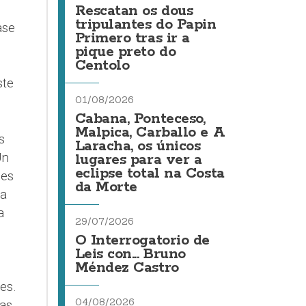
Rescatan os dous
tripulantes do Papin
ase
Primero tras ir a
pique preto do
Centolo
ste
01/08/2026
Cabana, Ponteceso,
Malpica, Carballo e A
s
Laracha, os únicos
n
lugares para ver a
eclipse total na Costa
les
da Morte
ía
a
29/07/2026
O Interrogatorio de
Leis con... Bruno
Méndez Castro
es.
04/08/2026
gas