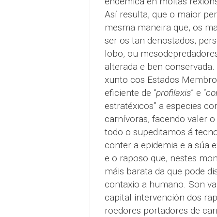
endémica en moitas rexións
Así resulta, que o maior p
mesma maneira que, os maio
ser os tan denostados, per
lobo, ou mesodepredadores
alterada e ben conservada.
xunto cos Estados Membros
eficiente de “
profilaxis
” e “
con
estratéxicos” a especies c
carnívoras, facendo valer 
todo o supeditamos á tecnol
conter a epidemia e a súa 
e o raposo que, nestes mom
máis barata da que pode di
contaxio a humano. Son var
capital intervención dos r
roedores portadores de carr