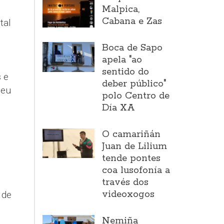
Malpica,
Cabana e Zas
tal
Boca de Sapo
apela "ao
sentido do
 e
deber público"
seu
polo Centro de
Día XA
O camariñán
Juan de Lilium
tende pontes
coa lusofonía a
través dos
videoxogos
 de
Nemiña