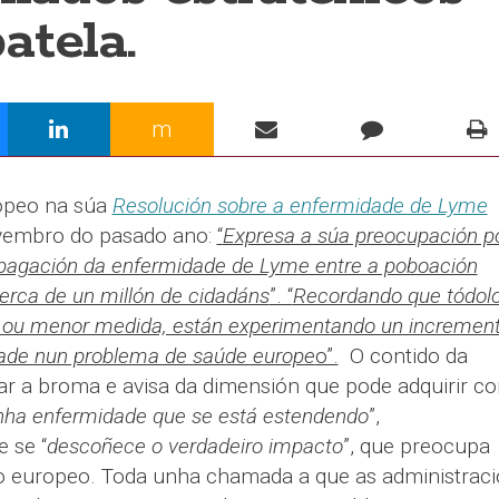
atela.
m
opeo na súa
Resolución sobre a enfermidade de Lyme
ovembro do pasado ano:
“
Expresa a súa preocupación p
pagación da enfermidade de Lyme entre a poboación
erca de un millón de cidadáns
”. “
Recordando que tódol
 ou menor medida, están experimentando un incremen
dade nun problema de saúde europe
o”.
O contido da
r a broma e avisa da dimensión que pode adquirir c
nha enfermidade que se está estendendo
”,
e se “
descoñece o verdadeiro impacto
”, que preocupa
io europeo. Toda unha chamada a que as administrac