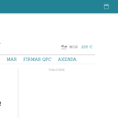
MOS
23.5 °C
S
MAR
FIRMAS QPC
AXENDA
e