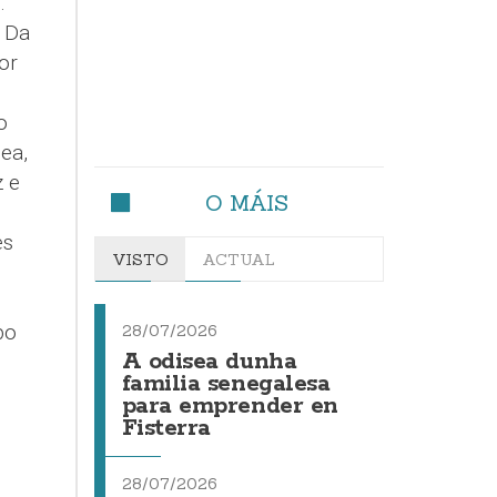
.
. Da
or
o
ea,
 e
O MÁIS
es
VISTO
ACTUAL
bo
28/07/2026
A odisea dunha
familia senegalesa
para emprender en
Fisterra
s
28/07/2026