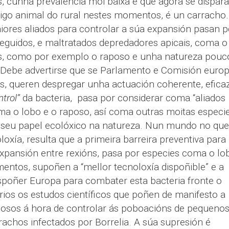
, cunha prevalencia moi baixa e que agora se dispara
erigo animal do rural nestes momentos, é un carracho
res aliados para controlar a súa expansión pasan p
seguidos, e maltratados depredadores apicais, coma o
, como por exemplo o raposo e unha natureza pouc
 Debe advertirse que se Parlamento e Comisión europ
, queren despregar unha actuación coherente, eficaz
trol”
da bacteria, pasa por considerar coma “aliados
oma o lobo e o raposo, así coma outras moitas especi
o seu papel ecolóxico na natureza. Nun mundo no que
oxía, resulta que a primeira barreira preventiva para
expansión entre rexións, pasa por especies coma o lo
entos, supoñen a “mellor tecnoloxía dispoñible” e a
spoñer Europa para combater esta bacteria fronte o
ios os estudos científicos que poñen de manifesto a
aposos á hora de controlar ás poboacións de pequeno
achos infectados por Borrelia. A súa supresión é