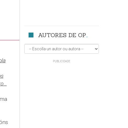
AUTORES DE OPINIÓN
ola
os
to…
oma
ións