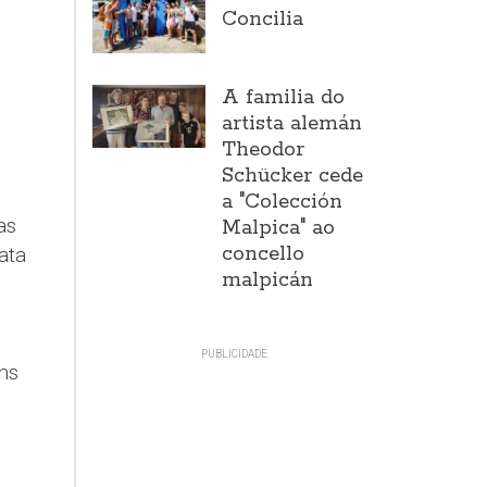
Concilia
A familia do
artista alemán
Theodor
Schücker cede
a "Colección
as
Malpica" ao
concello
ata
malpicán
ns