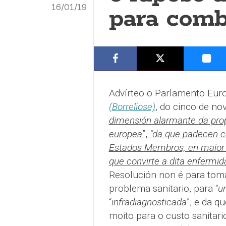
16/01/19
para comb
Advírteo o Parlamento Eur
(Borreliose)
, do cinco de n
dimensión alarmante da pro
europea
”,
“d
a que padecen c
Estados Membros, en maior
que convirte a dita enfermi
Resolución non é para toma
problema sanitario, para “
u
“
infradiagnosticada
”, e da qu
moito para o custo sanitar