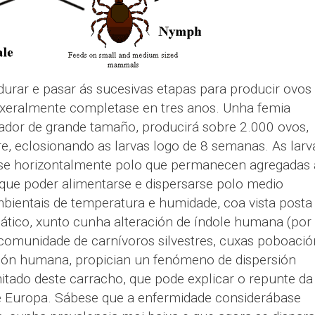
rar e pasar ás sucesivas etapas para producir ovos
 xeralmente completase en tres anos. Unha femia
ador de grande tamaño, producirá sobre 2.000 ovos,
e, eclosionando as larvas logo de 8 semanas. As larv
e horizontalmente polo que permanecen agregadas 
que poder alimentarse e dispersarse polo medio
bientais de temperatura e humidade, coa vista posta
ático, xunto cunha alteración de índole humana (por
omunidade de carnívoros silvestres, cuxas poboació
sión humana, propician un fenómeno de dispersión
itado deste carracho, que pode explicar o repunte da
e Europa. Sábese que a enfermidade considerábase