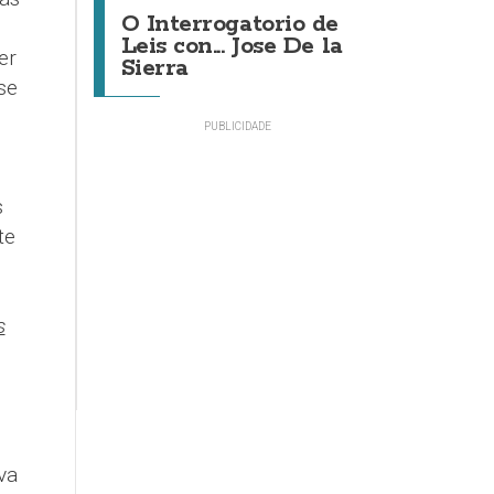
O Interrogatorio de
Leis con... Jose De la
er
Sierra
se
s
te
s
va