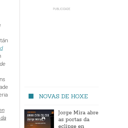
e
stán
ad
n
 de
óns
dade
eria
NOVAS DE HOXE
en
Jorge Mira abre
 da
as portas da
eclipse en