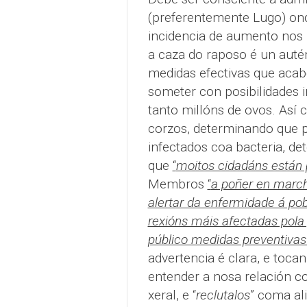
(preferentemente Lugo) ond
incidencia de aumento nos 
a caza do raposo é un auté
medidas efectivas que acab
someter con posibilidades i
tanto millóns de ovos. Así
corzos, determinando que p
infectados coa bacteria, de
que
“
moitos cidadáns están
Membros
“
a poñer en march
alertar da enfermidade á po
rexións máis afectadas pol
público medidas preventiva
advertencia é clara, e to
entender a nosa relación c
xeral, e “
reclutalos
” coma al