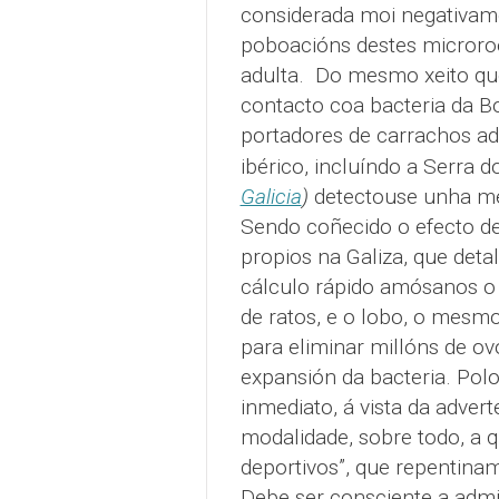
considerada moi negativam
poboacións destes microroe
adulta.
Do mesmo xeito que 
contacto coa bacteria da Bo
portadores de carrachos ad
ibérico, incluíndo a Serra 
Galicia
)
detectouse unha me
Sendo coñecido o efecto de
propios na Galiza, que det
cálculo rápido amósanos o
de ratos, e o lobo, o mesmo
para eliminar millóns de ov
expansión da bacteria. Polo
inmediato, á vista da adver
modalidade, sobre todo, a 
deportivos”, que repentina
Debe ser consciente a admi