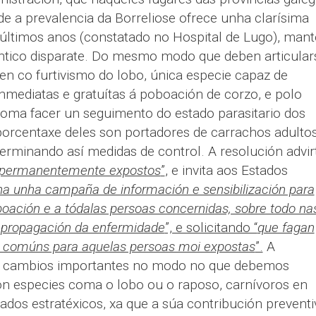
e a prevalencia da Borreliose ofrece unha clarísima
últimos anos (constatado no Hospital de Lugo), mant
ntico disparate. Do mesmo modo que deben articular
en co furtivismo do lobo, única especie capaz de
nmediatas e gratuítas á poboación de corzo, e polo
 coma facer un seguimento do estado parasitario dos
orcentaxe deles son portadores de carrachos adulto
terminando así medidas de control. A resolución advir
 permanentemente expostos
”
, e invita aos Estados
a unha campaña de información e sensibilización para
boación e a tódalas persoas concernidas, sobre todo na
a propagación da enfermidade
”, e solicitando “
que fagan
s comúns para aquelas persoas moi expostas
”.
A
can cambios importantes no modo no que debemos
on especies coma o lobo ou o raposo, carnívoros en
iados estratéxicos, xa que a súa contribución preventi