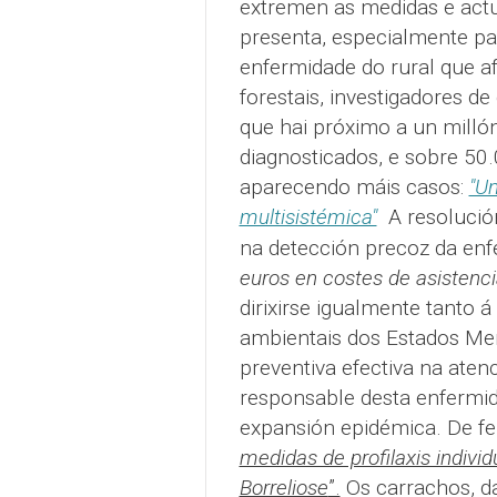
extremen as medidas e actu
presenta, especialmente pa
enfermidade do rural que af
forestais, investigadores d
que hai próximo a un milló
diagnosticados, e sobre 50
aparecendo máis casos:
"U
multisistémica"
A resolució
na detección precoz da enfe
euros en costes de asistenci
dirixirse igualmente tanto
ambientais dos Estados Me
preventiva efectiva na aten
responsable desta enfermida
expansión epidémica. De f
medidas de profilaxis indivi
Borreliose
”.
Os carrachos, d