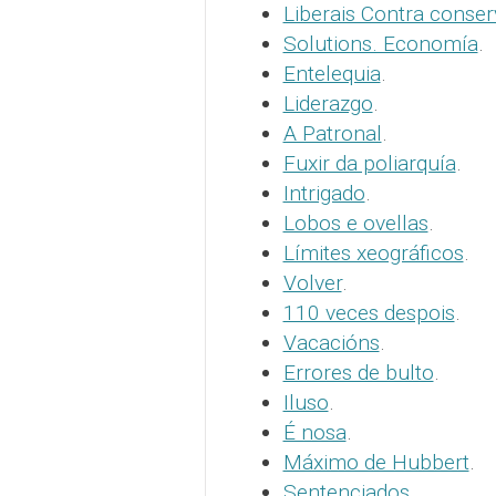
Liberais Contra conse
Solutions. Economía
.
Entelequia
.
Liderazgo
.
A Patronal
.
Fuxir da poliarquía
.
Intrigado
.
Lobos e ovellas
.
Límites xeográficos
.
Volver
.
110 veces despois
.
Vacacións
.
Errores de bulto
.
Iluso
.
É nosa
.
Máximo de Hubbert
.
Sentenciados
.