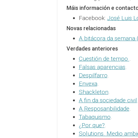
Máis información e contact
Facebook:
José Luis 
Novas relacionadas
A bitácora da semana (X
Verdades anteriores
Cuestión de tempo
.
Falsas aparencias
.
Despilfarro
.
Envexa
.
Shackleton
.
A fin da sociedade civil
A Resposanbilidade
.
Tabaquismo
.
¿Por que?
.
Solutions. Medio ambi