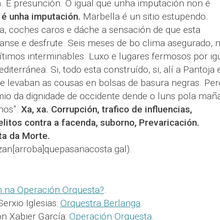
. E presunción. O igual que unha imputación non é
 é unha imputación.
Marbella é un sitio estupendo.
da, coches caros e dáche a sensación de que esta
nse e desfrute. Seis meses de bo clima asegurado, m
timos interminables. Luxo e lugares fermosos por igu
erránea. Si, todo esta construído, si, alí a Pantoja 
 e levaban as cousas en bolsas de basura negras. Per
io da dignidade de occidente dende o luns pola mañ
nos”.
Xa, xa. Corrupción, trafico de influencias,
litos contra a facenda, suborno, Prevaricación.
ta da Morte.
zan[arroba]quepasanacosta.gal).
en na Operación Orquesta?
.
erxio Iglesias:
Orquestra Berlanga
.
on Xabier García:
Operación Orquesta
.