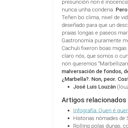
presunción non é inocencia
nunca unha condena.
Pero
Teñen bo clima, nivel de vi
deseñado para que un desca
praias longas e paseos marí
Gastronomía puramente medit
Cachuli fixeron boas migas
claro nós, que somos o cum
non queremos “Marbellizar
malversación de fondos, de
¿Marbella?. Non, peor. Cos
José Luis Louzán
(lou
Artigos relacionados
Infografía: Quen é qu
Historias nómades de S
Rolling polas dunas, c