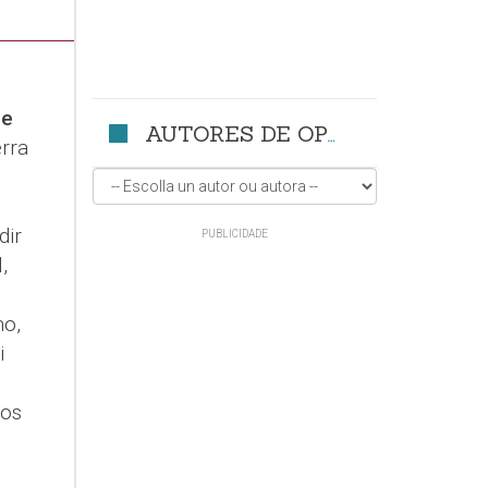
 e
AUTORES DE OPINIÓN
erra
dir
,
no,
i
mos