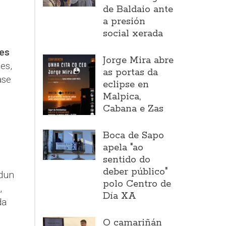
de Baldaio ante
a presión
social xerada
les
Jorge Mira abre
es,
as portas da
ase
eclipse en
Malpica,
Cabana e Zas
Boca de Sapo
apela "ao
sentido do
deber público"
 dun
polo Centro de
,
Día XA
da
O camariñán