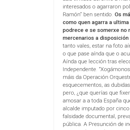
interesados o agarraron po
Ramón” ben sentido.
Os mái
como quen agarra a ultima
podrece e se somerxe no m
mercenarios a disposición 
tanto vales, estar na foto 
o que pase aínda que o acusa
Aínda que lección tras elec
Independente. “Xogámonos 
máis da Operación Orquestr
esquecementos, as dubidas… 
pero, ¿que querías que fixe
amosar a a toda España que 
alcalde imputado por cinco
falsidade documental, prevar
pública. A Presunción de in