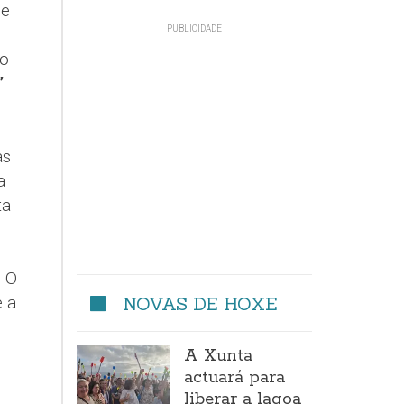
de
ro
”
as
a
ta
. O
 a
NOVAS DE HOXE
A Xunta
actuará para
liberar a lagoa