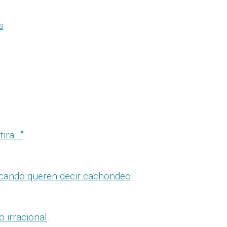
s
.
.
ra..."
.
 cando queren decir cachondeo
.
 irracional
.