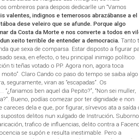
los ombreiros para despois dedicarlle un “Vamos
s valentes, indignos e temerosos abrazábanse a el
 táboa dese veleiro que se afunde.
Porque algo
ar da Costa da Morte e nos converte a todos en vi
dun xeito terrible de entender a democracia.
Tanto t
aínda que sexa de comparsa. Estar disposto a figurar p
do sexa, en efecto, o teu principal inimigo político.
ción ti teñas votado o PP. Agora non, agora toca
moito”. Claro Cando co paso do tempo se saiba algo
a, seguramente, viran as “escapadas”. Os
“¿fariamos ben aquel dia Pepito?”, “Non sei muller,
ra?”. Bueno, podías comezar por ter dignidade e non
careces dela e que, por figurar, sírvevos ata a saída
 supostos delitos nun xulgado de Instrución
.
Suborno
icación, trafico de influencias, delito contra a Facen
ocencia se supón e resulta inestimable. Pero a