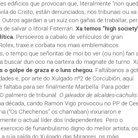
ses edificios que provocan que, literalmente “non que
vila do Cristo, están denunciados, nos tribunais ou xa
 Outros agardan a un xuíz con gañas de traballar, pe
de salvar o litoral Fisterrán.
Xa temos “high society
ítica.
Persoeiros a cabalo de vehículos de gran
r Rolex, traxe e corbata nos mais emblemáticos
os, o tempo que señoritas de moi bo ver (ou non) fan 
 buscar dun oco na carteira do magnate de turno. X
s o golpe de graza e o luns chegou.
Faltábanos a go
dades e, por arte do Xulgado nº2 de Corcubión, aquí
e faltaba para ser finalmente Marbella. Para poder
O palmero de tribunal.
O jaleador de alcaldes-cachulis
unha década, cando Ramón Vigo provocou no PP de Cee
oria (“Os Chechenos” os chamaban) inxuriaron e
emente o actual líder dos Independentes. Pero o
 exercicio de funanbulismo digno do mellor artista, os
 a súa saída do Xulgado das Miragres, os máis