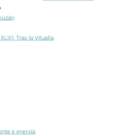
o
Louzán
.
LIII): Tras la Vitualla
.
.
ente e enerxía
.