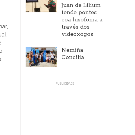
Juan de Lilium
tende pontes
coa lusofonía a
ar,
través dos
videoxogos
al.
e
Nemiña
o
Concilia
a