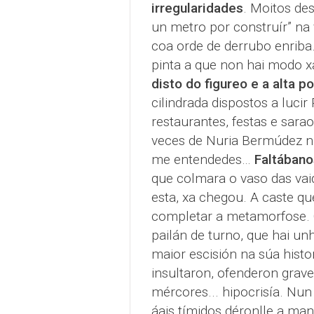
irregularidades
. Moitos de
un metro por construír” na 
coa orde de derrubo enriba.
pinta a que non hai modo xa 
disto do figureo e a alta pol
cilindrada dispostos a luci
restaurantes, festas e sara
veces de Nuria Bermúdez na
me entendedes…
Faltábano
que colmara o vaso das vai
esta, xa chegou. A caste qu
completar a metamorfose. 
pailán de turno, que hai 
maior escisión na súa hist
insultaron, ofenderon grav
mércores... hipocrisía. Nun
áais tímidos déronlle a man