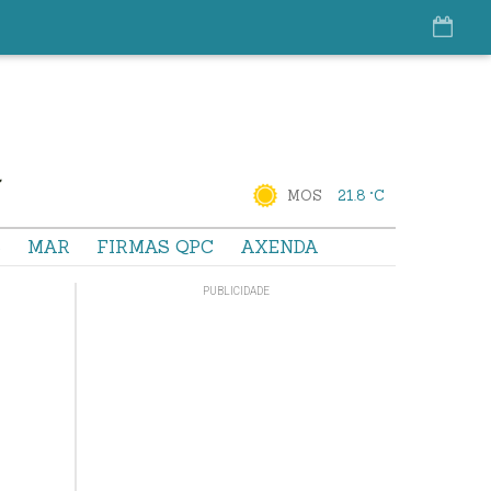
MOS
21.8 °C
S
MAR
FIRMAS QPC
AXENDA