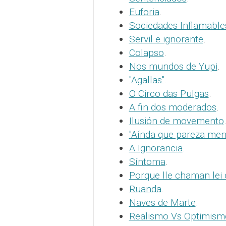
Euforia
.
Sociedades Inflamable
Servil e ignorante
.
Colapso
.
Nos mundos de Yupi
.
"Agallas"
.
O Circo das Pulgas
.
A fin dos moderados
.
Ilusión de movemento
"Aínda que pareza menti
A Ignorancia
.
Síntoma
.
Porque lle chaman lei
Ruanda
.
Naves de Marte
.
Realismo Vs Optimismo