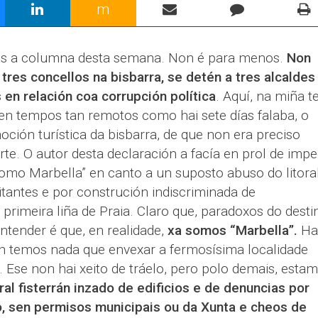
m
tas a columna desta semana. Non é para menos.
Non
tres concellos na bisbarra, se detén a tres alcaldes
 en relación coa corrupción política
. Aquí, na miña t
n tempos tan remotos como hai sete días falaba, o
oción turística da bisbarra, de que non era preciso
rte. O autor desta declaración a facía en prol de impe
como Marbella” en canto a un suposto abuso do litoral
tantes e por construción indiscriminada de
 primeira liña de Praia. Claro que, paradoxos do desti
tender é que, en realidade,
xa somos “Marbella”.
Ha
n temos nada que envexar a fermosísima localidade
. Ese non hai xeito de tráelo, pero polo demais, esta
al fisterrán inzado de edificios e de denuncias por
no, sen permisos municipais ou da Xunta e cheos de