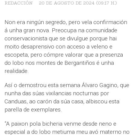
— Alvaro Gagino Ternande
REDACCIÓN
20 DE AGOSTO DE 2024 (09:17 H.)
(@alvarodecanduas)
August 18, 2024
Non era ningún segredo, pero vela confirmación
á unha gran nova. Preocupa na comunidade
conservacionista que se divulgue porque hai
moito desaprensivo con acceso a veleno e
escopeta, pero cómpre valorar que a presenza
do lobo nos montes de Bergantiños é unha
realidade.
Así o demostrou esta semana Álvaro Gagino, que
nunha das súas vixilancias nocturnas por
Canduas, ao carón da súa casa, albiscou esta
parella de exemplares.
”A paixon pola bicheria venme desde neno e
especial a do lobo metiuma meu avó materno no