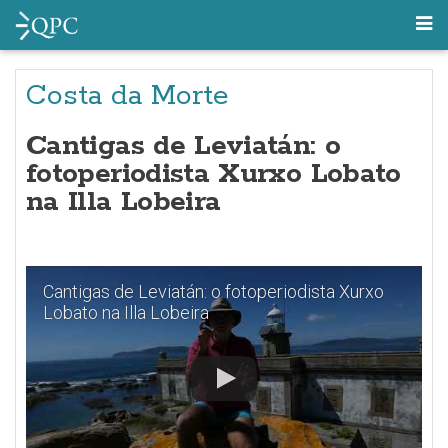
Costa da Morte
Cantigas de Leviatán: o
fotoperiodista Xurxo Lobato
na Illa Lobeira
Cantigas de Leviatán: o fotoperiodista Xurxo
Lobato na Illa Lobeira