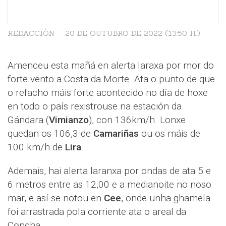
REDACCIÓN
20 DE OUTUBRO DE 2022 (13:50 H.)
Amenceu esta mañá en alerta laraxa por mor do
forte vento a Costa da Morte. Ata o punto de que
o refacho máis forte acontecido no día de hoxe
en todo o país rexistrouse na estación da
Gándara (
Vimianzo
), con 136km/h. Lonxe
quedan os 106,3 de
Camariñas
ou os máis de
100 km/h de
Lira
.
Ademais, hai alerta laranxa por ondas de ata 5 e
6 metros entre as 12,00 e a medianoite no noso
mar, e así se notou en
Cee
, onde unha ghamela
foi arrastrada pola corriente ata o areal da
Concha.