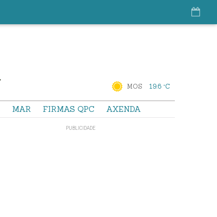
MOS
19.6 °C
S
MAR
FIRMAS QPC
AXENDA