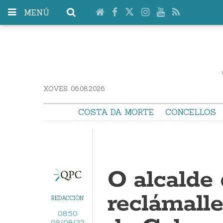
MENÚ
XOVES. 06.08.2026
COSTA DA MORTE
CONCELLOS
O alcalde
reclámall
REDACCIÓN
08:50
09/08/22