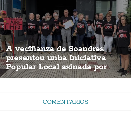
A veciñanza de Soandres
presentou unha Iniciativa
Popular Local asinada por
2.000 persoas para que o
PXOM impida a planta de
biogás
COMENTARIOS