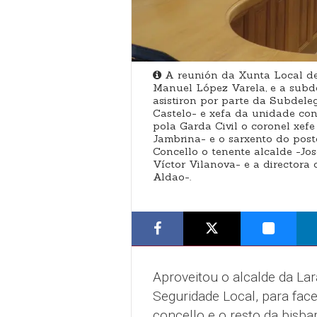
A reunión da Xunta Local de 
Manuel López Varela, e a subd
asistiron por parte da Subdele
Castelo- e xefa da unidade cont
pola Garda Civil o coronel xef
Jambrina- e o sarxento do pos
Concello o tenente alcalde -Jos
Víctor Vilanova- e a directora
Aldao-.
Aproveitou o alcalde da La
Seguridade Local, para face
concello e o resto da bisbar