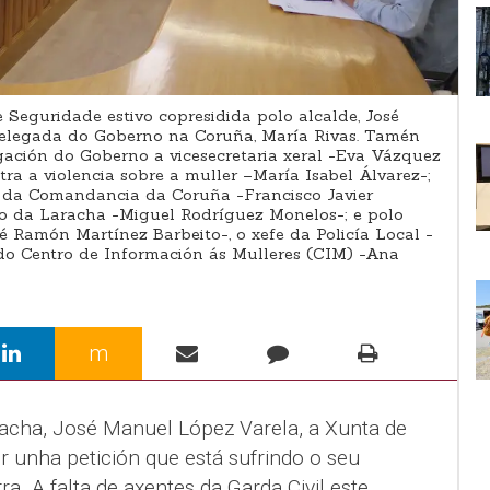
Seguridade estivo copresidida polo alcalde, José
elegada do Goberno na Coruña, María Rivas. Tamén
gación do Goberno a vicesecretaria xeral -Eva Vázquez
ra a violencia sobre a muller –María Isabel Álvarez-;
e da Comandancia da Coruña -Francisco Javier
to da Laracha -Miguel Rodríguez Monelos-; e polo
é Ramón Martínez Barbeito-, o xefe da Policía Local -
 do Centro de Información ás Mulleres (CIM) -Ana
m
racha, José Manuel López Varela, a Xunta de
r unha petición que está sufrindo o seu
ra. A falta de axentes da Garda Civil este