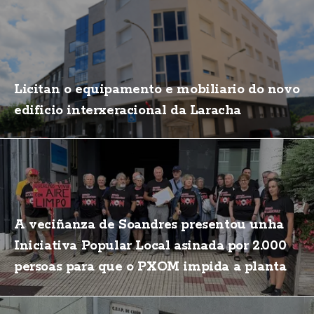
Licitan o equipamento e mobiliario do novo
edificio interxeracional da Laracha
A veciñanza de Soandres presentou unha
Iniciativa Popular Local asinada por 2.000
persoas para que o PXOM impida a planta
de biogás