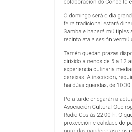
colaboración do Concello e 
O domingo será o dia grand
feira tradicional estará d
Samba e haberá múltiples 
recinto ata a sesión vermú
Tamén quedan prazas dispoñ
dirixido a nenos de 5 a 12 
experiencia culinaria media
cereixas. A inscrición, requi
hai dúas quendas, de 10:30 
Pola tarde chegarán a actua
Asociación Cultural Queiro
Radio Cos ás 22:00 h. O qu
proxección e calidade do p
puro das pandeiretas e os 