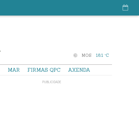
MOS
18.1 °C
S
MAR
FIRMAS QPC
AXENDA