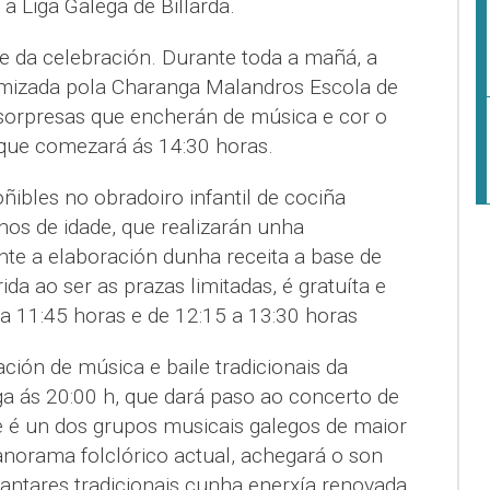
a Liga Galega de Billarda.
e da celebración. Durante toda a mañá, a
inamizada pola Charanga Malandros Escola de
sorpresas que encherán de música e cor o
 que comezará ás 14:30 horas.
ibles no obradoiro infantil de cociña
anos de idade, que realizarán unha
nte a elaboración dunha receita a base de
rida ao ser as prazas limitadas, é gratuíta e
a 11:45 horas e de 12:15 a 13:30 horas
ción de música e baile tradicionais da
ga ás 20:00 h, que dará paso ao concerto de
e é un dos grupos musicais galegos de maior
anorama folclórico actual, achegará o son
cantares tradicionais cunha enerxía renovada