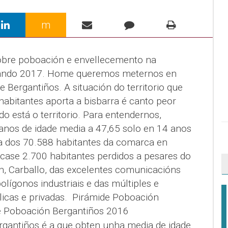
m
obre poboación e envellecemento na
hando 2017. Home queremos meternos en
e Bergantiños. A situación do territorio que
habitantes aporta a bisbarra é canto peor
 está o territorio. Para entendernos,
anos de idade media a 47,65 solo en 14 anos
a dos 70.588 habitantes da comarca en
ase 2.700 habitantes perdidos a pesares do
ñán, Carballo, das excelentes comunicacións
polígonos industriais e das múltiples e
icas e privadas.
Pirámide Poboación
de Poboación Bergantiños 2016
gantiños é a que obten unha media de idade