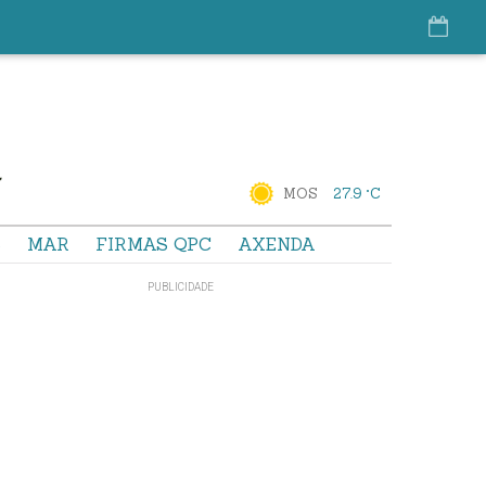
MOS
27.9 °C
S
MAR
FIRMAS QPC
AXENDA