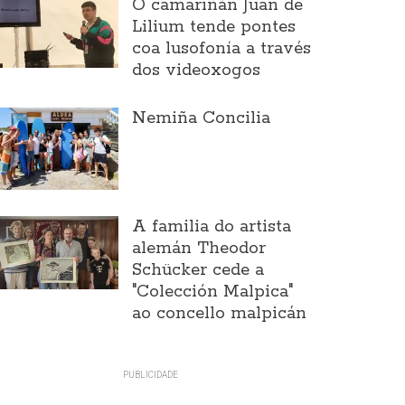
O camariñán Juan de
Lilium tende pontes
coa lusofonía a través
dos videoxogos
Nemiña Concilia
A familia do artista
alemán Theodor
Schücker cede a
"Colección Malpica"
ao concello malpicán