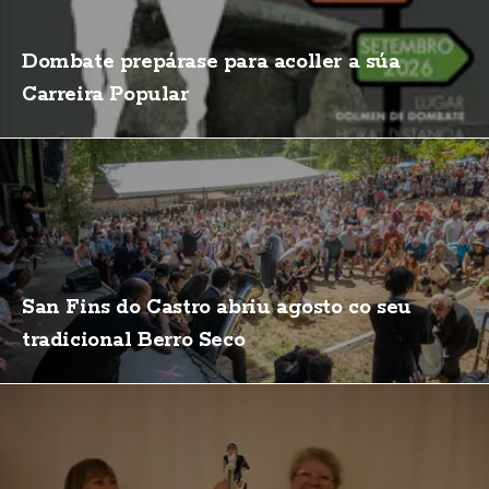
Dombate prepárase para acoller a súa
Carreira Popular
San Fins do Castro abriu agosto co seu
tradicional Berro Seco