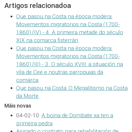
Artigos relacionadoa
Que pasou na Costa na época modera:
Movementos migratorios na Costa (1700-
1860) (IV) - 4. A primeira metade do século
XIX na comarca fisterrán
.
Que pasou na Costa na época modera:
Movementos migratorios na Costa (1700-
1860) (III) - 3. O século XVIII: a situación na
vila de Cee e noutras parroquias da
comarca
.
Que pasou na Costa: O Megalitismo na Costa
da Morte
.
Máis novas
04-02-10:
A boina de Dombate xa ten a
primeira pedra
.
Asinado o contrato para rehabilitación de