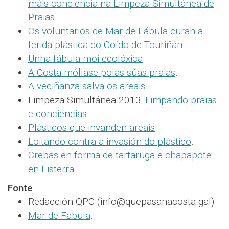
máis conciencia na Limpeza Simultánea de
Praias
.
Os voluntarios de Mar de Fábula curan a
ferida plástica do Coído de Touriñán
Unha fábula moi ecolóxica
.
A Costa móllase polas súas praias
.
A veciñanza salva os areais
.
Limpeza Simultánea 2013:
Limpando praias
e conciencias
.
Plásticos que invanden areais
.
Loitando contra a invasión do plástico
.
Crebas en forma de tartaruga e chapapote
en Fisterra
.
Fonte
Redacción QPC (info@quepasanacosta.gal)
Mar de Fabula
.