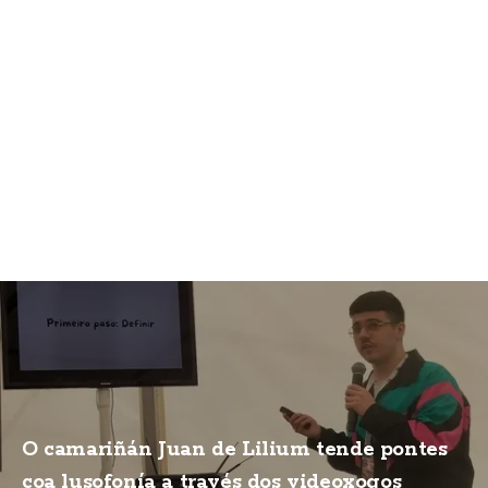
O camariñán Juan de Lilium tende pontes
coa lusofonía a través dos videoxogos