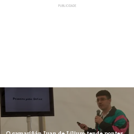
O camariñán Juan de Lilium tende pontes