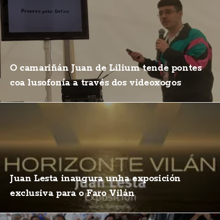
O camariñán Juan de Lilium tende pontes
coa lusofonía a través dos videoxogos
Juan Lesta inaugura unha exposición
exclusiva para o Faro Vilán