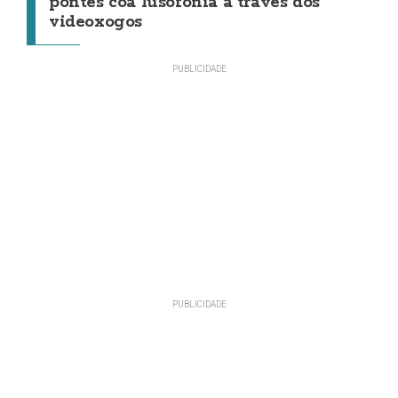
pontes coa lusofonía a través dos
videoxogos