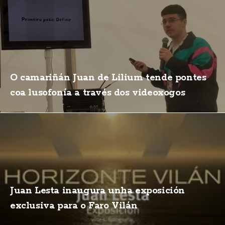
O camariñán Juan de Lilium tende pontes
coa lusofonía a través dos videoxogos
Juan Lesta inaugura unha exposición
exclusiva para o Faro Vilán