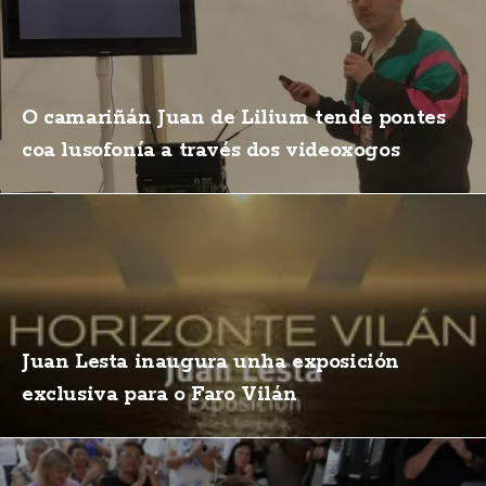
O camariñán Juan de Lilium tende pontes
coa lusofonía a través dos videoxogos
Juan Lesta inaugura unha exposición
exclusiva para o Faro Vilán