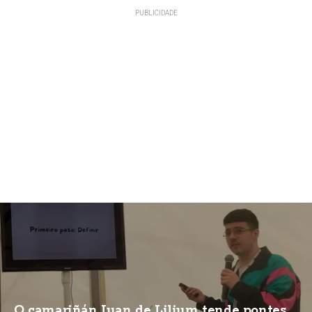
O camariñán Juan de Lilium tende pontes