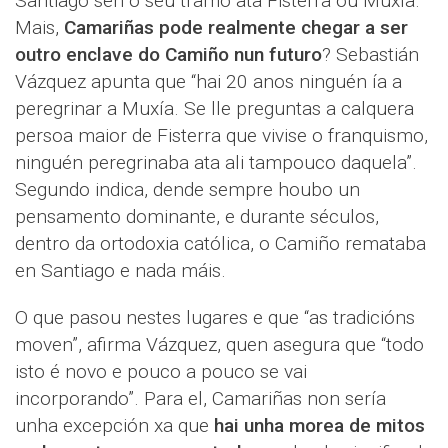
Santiago sen o seu tramo ata Fisterra ou Muxía.
Mais,
Camariñas pode realmente chegar a ser
outro enclave do Camiño nun futuro
? Sebastián
Vázquez apunta que “hai 20 anos ninguén ía a
peregrinar a Muxía. Se lle preguntas a calquera
persoa maior de Fisterra que vivise o franquismo,
ninguén peregrinaba ata ali tampouco daquela”.
Segundo indica, dende sempre houbo un
pensamento dominante, e durante séculos,
dentro da ortodoxia católica, o Camiño remataba
en Santiago e nada máis.
O que pasou nestes lugares e que “as tradicións
moven”, afirma Vázquez, quen asegura que “todo
isto é novo e pouco a pouco se vai
incorporando”. Para el, Camariñas non sería
unha excepción xa que
hai unha morea de mitos