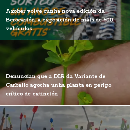
Axober volve cunha nova edición da
Berocasión, a exposición de máis de 500
vehículos
Denuncian que a DIA da Variante de
Carballo agocha unha planta en perigo
crítico de extinción