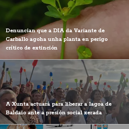
Denuncian que a DIA da Variante de
Carballo agoha unha planta en perigo
crítico de extinción
A Xunta actuará para liberar a lagoa de
Baldaio ante a presión social xerada