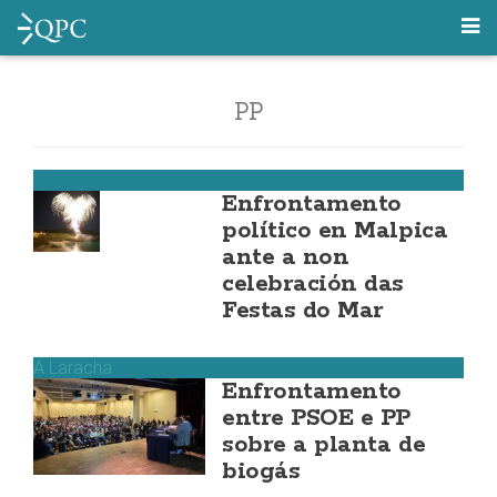
PP
Malpica
Enfrontamento
político en Malpica
ante a non
celebración das
Festas do Mar
A Laracha
Enfrontamento
entre PSOE e PP
sobre a planta de
biogás