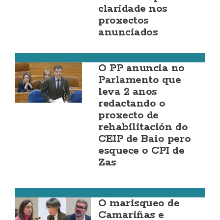
claridade nos
proxectos
anunciados
Zas
O PP anuncia no
Parlamento que
leva 2 anos
redactando o
proxecto de
rehabilitación do
CEIP de Baio pero
esquece o CPI de
Zas
Corcubión
O marisqueo de
Camariñas e