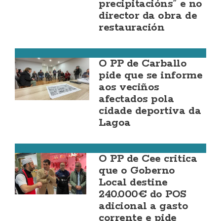
precipitacións” e no
director da obra de
restauración
Carballo
O PP de Carballo
pide que se informe
aos veciños
afectados pola
cidade deportiva da
Lagoa
Cee
O PP de Cee critica
que o Goberno
Local destine
240.000€ do POS
adicional a gasto
corrente e pide