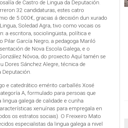
salía de Castro de Lingua da Deputación.
eron 32 candidaturas, estes catro
mio de 5.000€, gracias á decisión dun xurado
Lingua, Soledad Agra, tivo como vocais os
 a escritora, sociolingüista, política e
o Pilar García Negro; a pedagoga Mariló
sentación de Nova Escola Galega, e o
 González Nóvoa, do proxecto Aquí tamén se
ou Dores Sánchez Alegre, técnica de
a Deputación.
go e catedrático emérito carballés Xosé
ategoría A, formulado para persoas que
lingua galega de calidade e cunha
características xenuínas para empregala en
dos os estratos sociais). O Freixeiro Mato
cidos especialistas da lingua galega a nivel