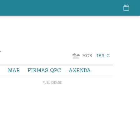
MOS
18.5 °C
S
MAR
FIRMAS QPC
AXENDA