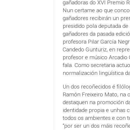
gañadoras do XVI Premio Ro
Nun certame ao que concorr
gañadores recibirán un pre
presidido pola deputada de 
gañadores da pasada edición:
profesora Pilar García Negr
Candedo Gunturiz, en repre
profesor e músico Arcadio
fala. Como secretaria actu
normalización lingüística d
Un dos recoñecidos é filólo
Ramón Freixeiro Mato, na c
destaquen na promoción da 
identidade propia e unhas 
todos os ambientes e con to
“por ser un dos máis recoñe