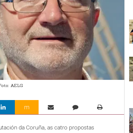
Foto: AELG
m
utación da Coruña, as catro propostas