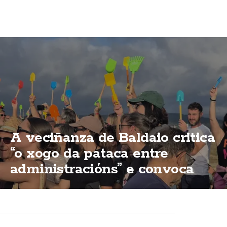
A veciñanza de Baldaio critica
“o xogo da pataca entre
administracións” e convoca
unha nova concentración