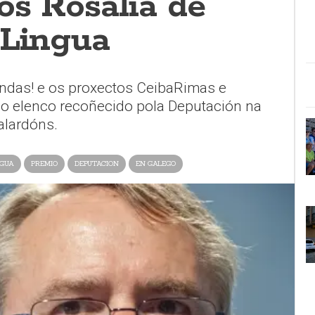
os Rosalía de
 Lingua
ondas! e os proxectos CeibaRimas e
o elenco recoñecido pola Deputación na
lardóns​.
NGUA
PREMIO
DEPUTACION
EN GALEGO