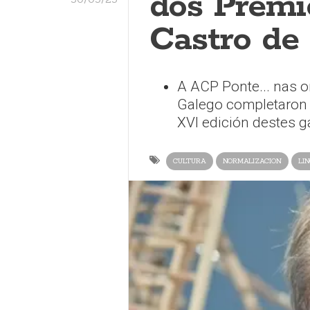
dos Premi
Castro de
A ACP Ponte... nas 
Galego completaron 
XVI edición destes ga
CULTURA
NORMALIZACION
LI