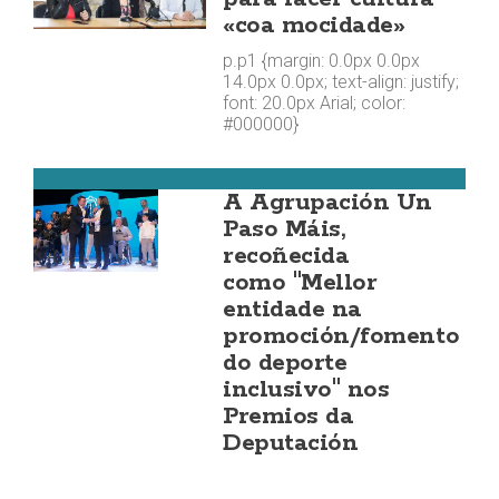
«coa mocidade»
p.p1 {margin: 0.0px 0.0px
14.0px 0.0px; text-align: justify;
font: 20.0px Arial; color:
#000000}
Carballo
A Agrupación Un
Paso Máis,
recoñecida
como "Mellor
entidade na
promoción/fomento
do deporte
inclusivo" nos
Premios da
Deputación