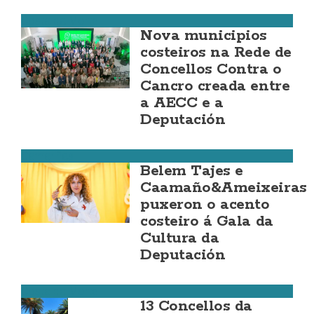
Costa da Morte
Nova municipios
costeiros na Rede de
Concellos Contra o
Cancro creada entre
a AECC e a
Deputación
Camariñas
Belem Tajes e
Caamaño&Ameixeiras
puxeron o acento
costeiro á Gala da
Cultura da
Deputación
Costa da Morte
13 Concellos da