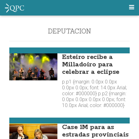
DEPUTACION
Muros
Esteiro recibe a
Milladoiro para
celebrar a eclipse
p.p1 {margin: 0.0px 0.0px
0.0px 0.0px; font: 14.0px Arial;
color: #000000} p.p2 {margin:
0.0px 0.0px 0.0px 0.0px; font:
10.0px Arial; color: #000000}
Vimianzo
Case 1M para as
estradas provinciais