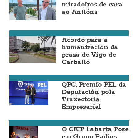
miradoiros de cara
ao Anllóns
Carballo
Acordo para a
humanización da
praza de Vigo de
Carballo
Costa da Morte
QPC, Premio PEL da
Deputación pola
Traxectoria
Empresarial
Zas
O CEIP Labarta Pose
e o Grupo Badius