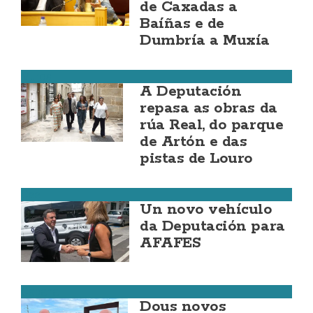
de Caxadas a
Baíñas e de
Dumbría a Muxía
Muros
A Deputación
repasa as obras da
rúa Real, do parque
de Artón e das
pistas de Louro
Cee
Un novo vehículo
da Deputación para
AFAFES
Cabana
Dous novos