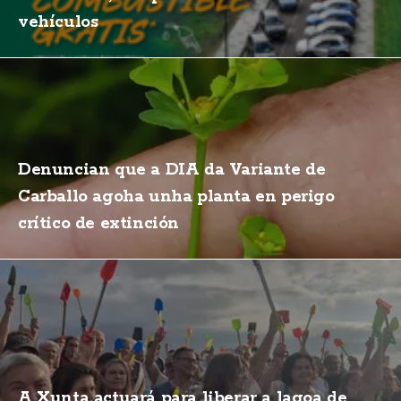
vehículos
Denuncian que a DIA da Variante de
Carballo agoha unha planta en perigo
crítico de extinción
A Xunta actuará para liberar a lagoa de