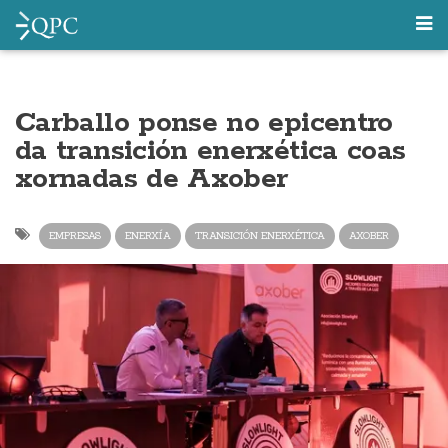
Carballo ponse no epicentro
da transición enerxética coas
xornadas de Axober
EMPRESAS
ENERXÍA
TRANSICIÓN ENERXÉTICA
AXOBER