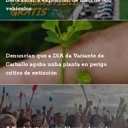
Berocasión, a exposición de máis de 500
vehículos
Denuncian que a DIA da Variante de
Carballo agoha unha planta en perigo
crítico de extinción