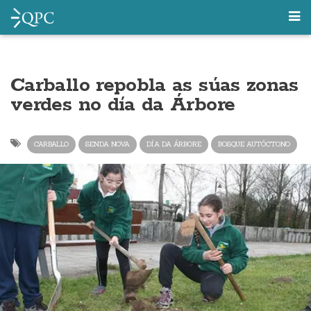
Carballo repobla as súas zonas
verdes no día da Árbore
CARBALLO
SENDA NOVA
DÍA DA ÁRBORE
BOSQUE AUTÓCTONO