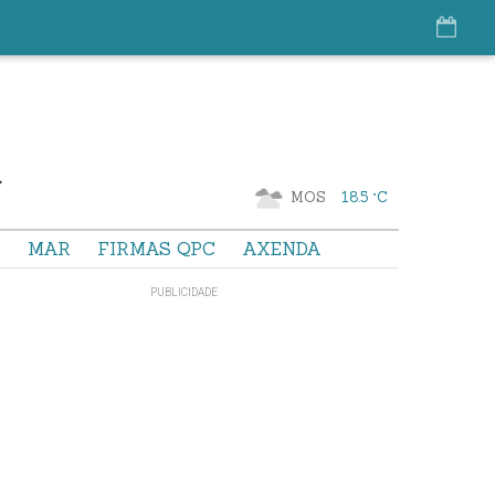
MOS
18.5 °C
S
MAR
FIRMAS QPC
AXENDA