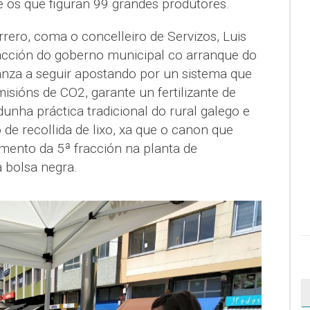
e os que figuran 99 grandes produtores.
rrero, coma o concelleiro de Servizos, Luis
acción do goberno municipal co arranque do
anza a seguir apostando por un sistema que
isións de CO2, garante un fertilizante de
unha práctica tradicional do rural galego e
 de recollida de lixo, xa que o canon que
ento da 5ª fracción na planta de
 bolsa negra.