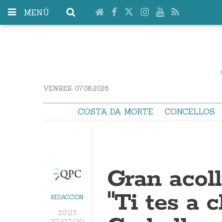
MENÚ
VENRES. 07.08.2026
COSTA DA MORTE
CONCELLOS
Gran acol
"Ti tes a 
REDACCIÓN
10:23
27/07/20