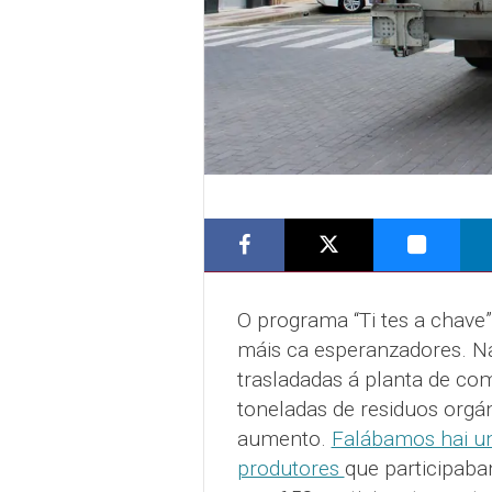
O programa “Ti tes a chave
máis ca esperanzadores. Na
trasladadas á planta de co
toneladas de residuos orgá
aumento.
Falábamos hai un
produtores
que participab