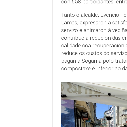
con 658 participantes, entr
Tanto o alcalde, Evencio Fe
Lamas, expresaron a satisf
servizo e animaron á veciñ
contribúe á redución das em
calidade coa recuperación d
reduce os custos do servizo
pagan a Sogama polo tratam
compostaxe é inferior ao da