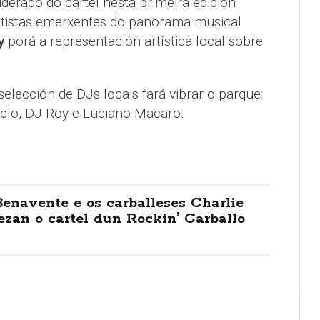
iderado do cartel nesta primeira edición
artistas emerxentes do panorama musical
y
porá a representación artística local sobre
selección de DJs locais fará vibrar o parque:
telo, DJ Roy e Luciano Macaro.
enavente e os carballeses Charlie
zan o cartel dun Rockin’ Carballo