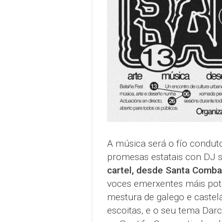
A música será o fío conduto
promesas estatais con DJ se
cartel, desde Santa Comb
voces emerxentes máis pot
mestura de galego e castel
escoitas, e o seu tema Dar