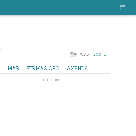
MOS
26.8 °C
S
MAR
FIRMAS QPC
AXENDA