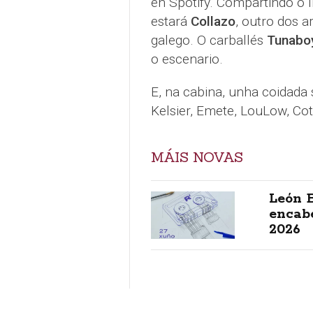
en Spotify. Compartindo o l
estará
Collazo
, outro dos 
galego. O carballés
Tunabo
o escenario.
E, na cabina, unha coidada 
Kelsier, Emete, LouLow, Co
MÁIS NOVAS
León B
encabe
2026