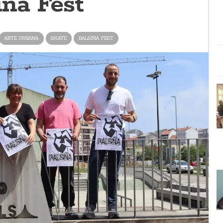
iña Fest
ARTE URBANA
SKATE
BALSIÑA FEST