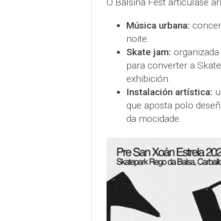
O Balsiña Fest articúlase arr
Música urbana:
concert
noite.
Skate jam:
organizada 
para converter a Skat
exhibición.
Instalación artística:
u
que aposta polo deseño
da mocidade.