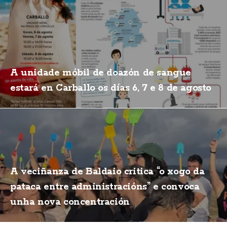
A unidade móbil de doazón de sangue
estará en Carballo os días 6, 7 e 8 de agosto
A veciñanza de Baldaio critica “o xogo da
pataca entre administracións” e convoca
unha nova concentración