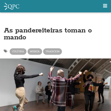
As pandereiteiras toman o
mando
CULTURA
MUSICA
TRADICION