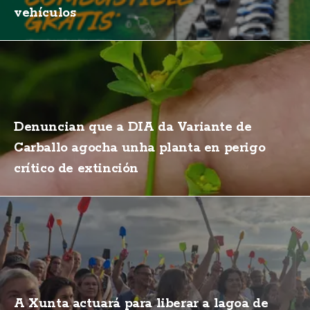
vehículos
Denuncian que a DIA da Variante de
Carballo agocha unha planta en perigo
crítico de extinción
A Xunta actuará para liberar a lagoa de