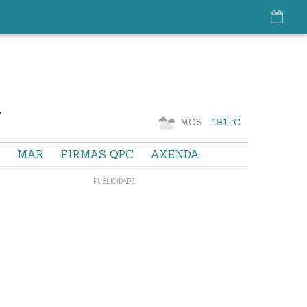
MOS
19.1 °C
S
MAR
FIRMAS QPC
AXENDA