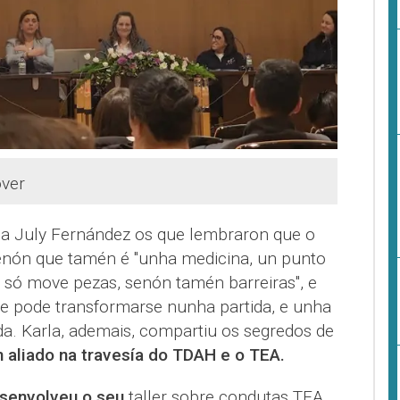
la July Fernández os que lembraron que o
enón que tamén é "unha medicina, un punto
n só move pezas, senón tamén barreiras", e
e pode transformarse nunha partida, e unha
da. Karla, ademais, compartiu os segredos de
 aliado na travesía do TDAH e o TEA.
esenvolveu o seu
taller sobre condutas TEA,