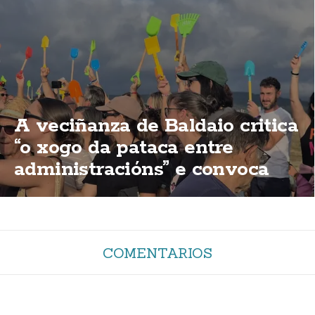
A veciñanza de Baldaio critica
“o xogo da pataca entre
administracións” e convoca
unha nova concentración
COMENTARIOS