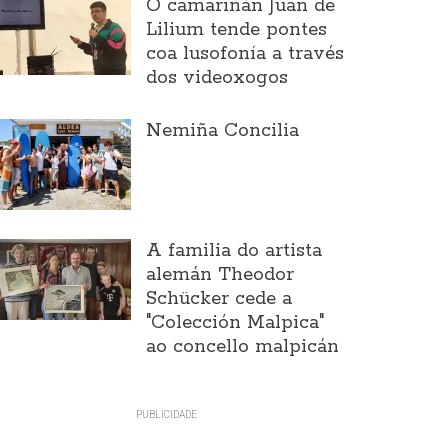
O camariñán Juan de
Lilium tende pontes
coa lusofonía a través
dos videoxogos
Nemiña Concilia
A familia do artista
alemán Theodor
Schücker cede a
"Colección Malpica"
ao concello malpicán