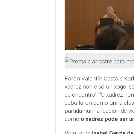
Foron Valentín Costa e Kar
xadrez non é só un xogo, s
de encontro". "O xadrez no
debullaron como unha clas
partida nunha lección de vi
como
o xadrez pode ser un
Pola tarde
Isabel García d