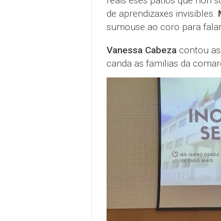
reais eses patios que non s
de aprendizaxes invisibles.
sumouse ao coro para falar
Vanessa Cabeza
contou as
canda as familias da comar