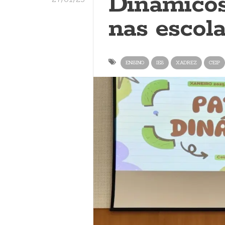
Dinámicos
nas escol
ENSINO
IES
XADREZ
CEIP