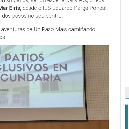
on só patios, senón escenarios vivos, cheos
Mar Eirís,
desde o IES Eduardo Parga Pondal,
 dos pasos no seu centro.
 aventuras de Un Paso Máis camiñando
ca.