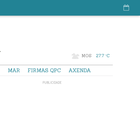
MOS
27.7 °C
S
MAR
FIRMAS QPC
AXENDA