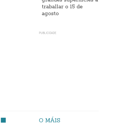
grandes superificies a
traballar o 15 de
agosto
O MÁIS