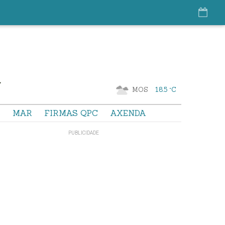
MOS
18.5 °C
S
MAR
FIRMAS QPC
AXENDA