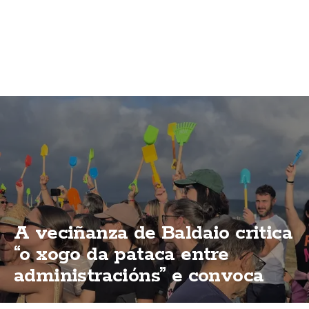
A veciñanza de Baldaio critica
“o xogo da pataca entre
administracións” e convoca
unha nova concentración