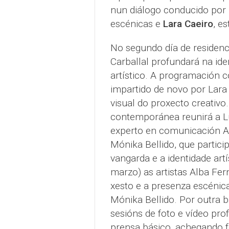
nun diálogo conducido por
escénicas e
Lara Caeiro
, es
No segundo día de residenc
Carballal profundará na id
artístico. A programación c
impartido de novo por Lara 
visual do proxecto creativo.
contemporánea reunirá a L
experto en comunicación Al
Mónika Bellido, que partici
vangarda e a identidade artí
marzo) as artistas Alba Fer
xesto e a presenza escénic
Mónika Bellido. Por outra b
sesións de foto e vídeo pro
prensa básico, achegando f