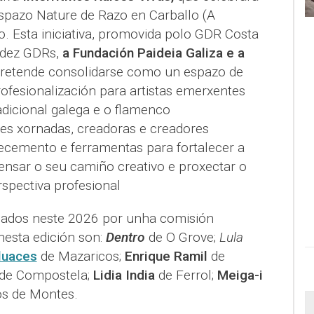
spazo Nature de Razo en Carballo (A
. Esta iniciativa, promovida polo GDR Costa
 dez GDRs,
a Fundación Paideia Galiza e a
pretende consolidarse como un espazo de
rofesionalización para artistas emerxentes
radicional galega e o flamenco
es xornadas, creadoras e creadores
cemento e ferramentas para fortalecer a
epensar o seu camiño creativo e proxectar o
spectiva profesional
onados neste 2026 por unha comisión
 nesta edición son:
Dentro
de O Grove;
Lula
luaces
de Mazaricos;
Enrique Ramil
de
 de Compostela;
Lidia India
de Ferrol;
Meiga-i
s de Montes.