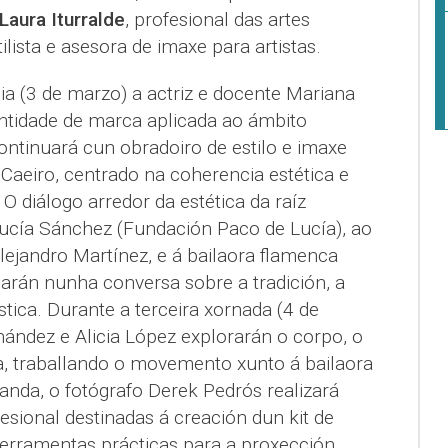
Laura Iturralde
, profesional das artes
tilista e asesora de imaxe para artistas.
ia (3 de marzo) a actriz e docente Mariana
entidade de marca aplicada ao ámbito
ontinuará cun obradoiro de estilo e imaxe
Caeiro, centrado na coherencia estética e
 O diálogo arredor da estética da raíz
ucía Sánchez (Fundación Paco de Lucía), ao
ejandro Martínez, e á bailaora flamenca
parán nunha conversa sobre a tradición, a
stica. Durante a terceira xornada (4 de
nández e Alicia López explorarán o corpo, o
a, traballando o movemento xunto á bailaora
anda, o fotógrafo Derek Pedrós realizará
fesional destinadas á creación dun kit de
erramentas prácticas para a proxección