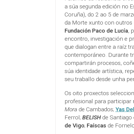
a súa segunda edición no E
Coruña), do 2 ao 5 de marzo
da Morte xunto con outros
Fundación Paco de Lucía
, 
encontro, investigación e p
que dialogan entre a raíz t
contemporáneo. Durante tr
compartirán procesos, coñe
súa identidade artística, r
seu traballo desde unha per
Os oito proxectos selecci
profesional para participar
Mora
de Cambados;
Yas De
Ferrol;
BELISH
de Santiago
de Vigo
;
Faíscas
de Fornelo