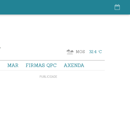
MOS
32.4 °C
S
MAR
FIRMAS QPC
AXENDA