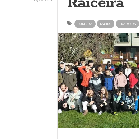
Raiceira
CULTURA
ENSINO
TRADICION