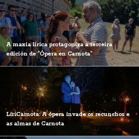
A maxia lírica protagoniza a terceira
edición de "Ópera en Carnota"
LiriCarnota: A ópera invade os recunchos e
as almas de Carnota