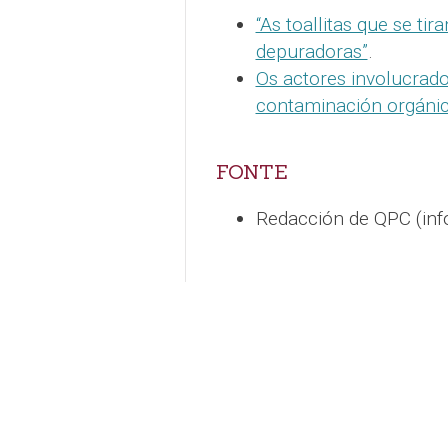
“As toallitas que se ti
depuradoras”
.
Os actores involucrad
contaminación orgánic
FONTE
Redacción de QPC (in