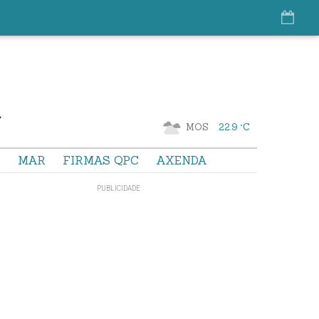
MOS
22.9 °C
S
MAR
FIRMAS QPC
AXENDA