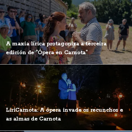
A maxia lírica protagoniza a terceira
edición de "Ópera en Carnota"
LiriCarnota: A ópera invade os recunchos e
as almas de Carnota