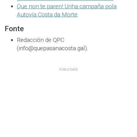
Que non te paren! Unha campaña pola
Autovía Costa da Morte
.
Fonte
Redacción de QPC
(info@quepasanacosta.gal).