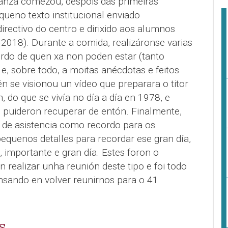
anza comezou, despois das primeiras
queno texto institucional enviado
rectivo do centro e dirixido aos alumnos
2018). Durante a comida, realizáronse varias
cordo de quen xa non poden estar (tanto
, sobre todo, a moitas anécdotas e feitos
 se visionou un vídeo que preparara o titor
 do que se vivía no día a día en 1978, e
e puideron recuperar de entón. Finalmente,
 de asistencia como recordo para os
equenos detalles para recordar ese gran día,
o, importante e gran día. Estes foron o
n realizar unha reunión deste tipo e foi todo
ensando en volver reunirnos para o 41
S