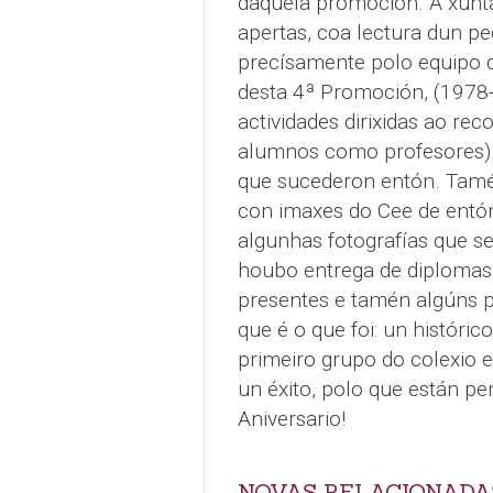
daquela promoción. A xunt
apertas, coa lectura dun pe
precísamente polo equipo di
desta 4ª Promoción, (1978-
actividades dirixidas ao re
alumnos como profesores) e
que sucederon entón. Tamén
con imaxes do Cee de entón,
algunhas fotografías que s
houbo entrega de diplomas
presentes e tamén algúns p
que é o que foi: un históric
primeiro grupo do colexio e
un éxito, polo que están p
Aniversario!
NOVAS RELACIONADA