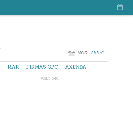
MOS
26.8 °C
S
MAR
FIRMAS QPC
AXENDA