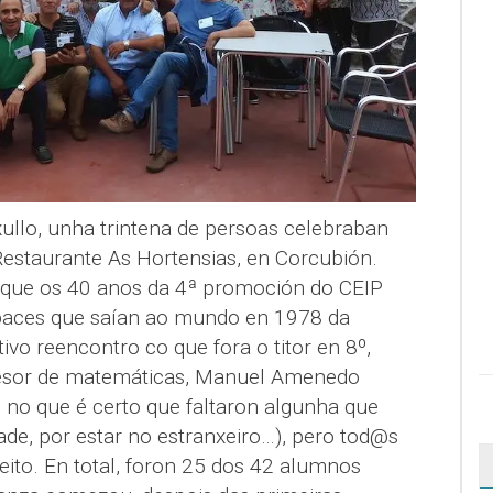
ullo, unha trintena de persoas celebraban
Restaurante As Hortensias, en Corcubión.
que os 40 anos da 4ª promoción do CEIP
paces que saían ao mundo en 1978 da
vo reencontro co que fora o titor en 8º,
ofesor de matemáticas, Manuel Amenedo
o, no que é certo que faltaron algunha que
de, por estar no estranxeiro…), pero tod@s
eito. En total, foron 25 dos 42 alumnos