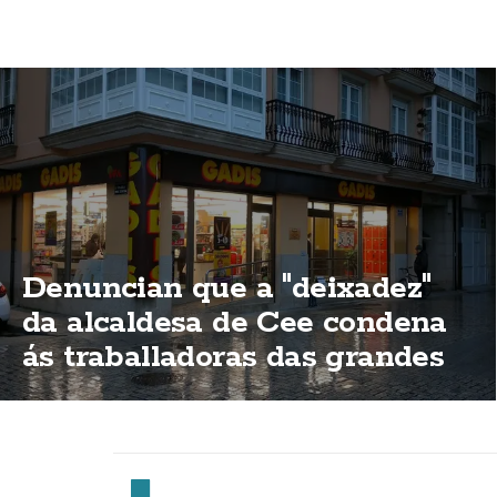
Denuncian que a "deixadez"
da alcaldesa de Cee condena
ás traballadoras das grandes
superificies a traballar o 15 de
agosto