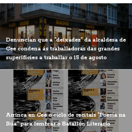
Denuncian que a "deixadez" da alcaldesa de
Cee condena ás traballadoras das grandes
superificies a traballar o 15 de agosto
Arrinca en Cee o ciclo de recitais "Poesía na
Rúa" para lembrar o Batallón Literario