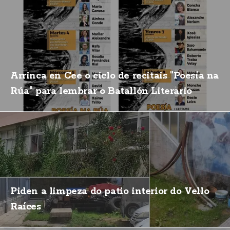
Arrinca en Cee o ciclo de recitais "Poesía na
Rúa" para lembrar o Batallón Literario
Piden a limpeza do patio interior do Vello
Raíces