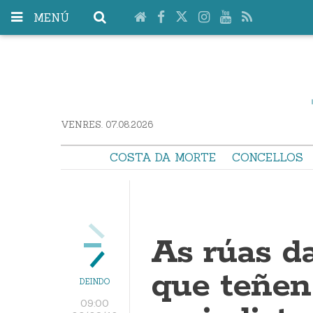
MENÚ
VENRES. 07.08.2026
COSTA DA MORTE
CONCELLOS
As rúas d
que teñe
DEINDO
09:00