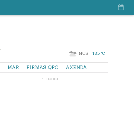
MOS
18.5 °C
S
MAR
FIRMAS QPC
AXENDA