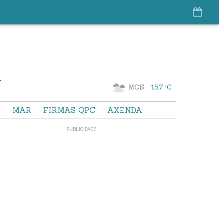
MOS
15.7 °C
S
MAR
FIRMAS QPC
AXENDA