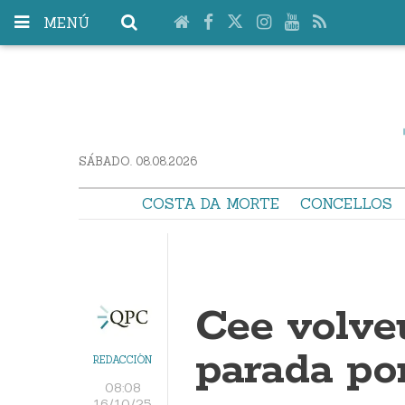
MENÚ
SÁBADO. 08.08.2026
COSTA DA MORTE
CONCELLOS
Cee volve
parada po
REDACCIÓN
08:08
16/10/25