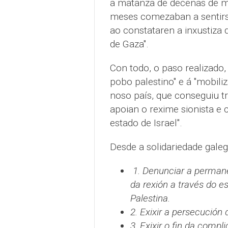
a matanza de decenas de mi
meses comezaban a sentirs
ao constataren a inxustiza 
de Gaza".
Con todo, o paso realizado, 
pobo palestino" e á "mobili
noso país, que conseguiu t
apoian o rexime sionista e 
estado de Israel".
Desde a solidariedade galeg
1. Denunciar a permane
da rexión a través do es
Palestina.
2. Exixir a persecución
3. Exixir o fin da comp