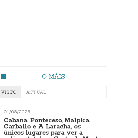
O MÁIS
VISTO
ACTUAL
01/08/2026
Cabana, Ponteceso, Malpica,
Carballo e A Laracha, os
únicos lugares para ver a