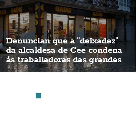
Denuncian que a "deixadez"
da alcaldesa de Cee condena
ás traballadoras das grandes
superificies a traballar o 15 de
agosto