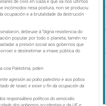
llares de civís en Gaza e que xa nos últimos
e incómodos nesa postura, non se produciu
da ocupación e a brutalidade da destrución
sinalaron, debeuse á "digna resistencia do
zación popular por todo o planeta, tamén no
rasladar a presión social aos gobernos que
corroer e deslexitimar a imaxe pública do
a coa Palestina, piden:
nte agresión ao pobo palestino e aos pobos
tado de Israel, e exixir o fin da ocupación da
 dos responsábeis políticos do xenocidio.
licidade dos gobernos occidentais e da UE e