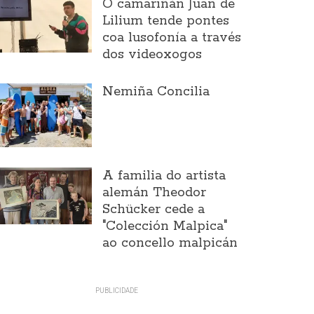
O camariñán Juan de
Lilium tende pontes
coa lusofonía a través
dos videoxogos
Nemiña Concilia
A familia do artista
alemán Theodor
Schücker cede a
"Colección Malpica"
ao concello malpicán