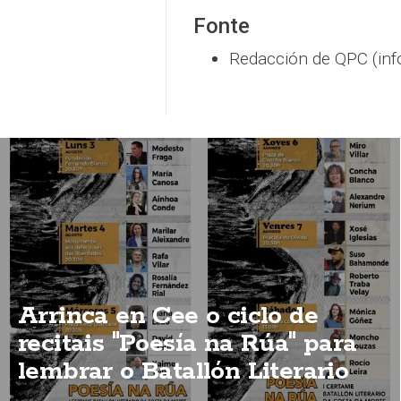
Fonte
Redacción de QPC (inf
Arrinca en Cee o ciclo de
recitais "Poesía na Rúa" para
lembrar o Batallón Literario