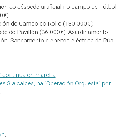
ión do céspede artificial no campo de Fútbol
0€).
ión do Campo do Rollo (130.000€);
ade do Pavillón (86.000€); Axardinamento
ión, Saneamento e enerxía eléctrica da Rúa
” continúa en marcha
.
les 3 alcaldes, na “Operación Orquesta” por
.
ón
.