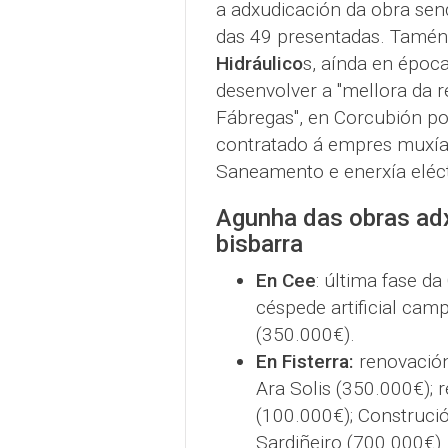
a adxudicación da obra se
das 49 presentadas. Tamén
Hidráulico
s, aínda en época
desenvolver a "mellora da 
Fábregas", en Corcubión p
contratado á empres muxía
Saneamento e enerxía eléc
Agunha das obras ad
bisbarra
En Cee
: última fase d
céspede artificial cam
(350.000€).
En Fisterra:
renovación
Ara Solis (350.000€); 
(100.000€); Construció
Sardiñeiro (700.000€).