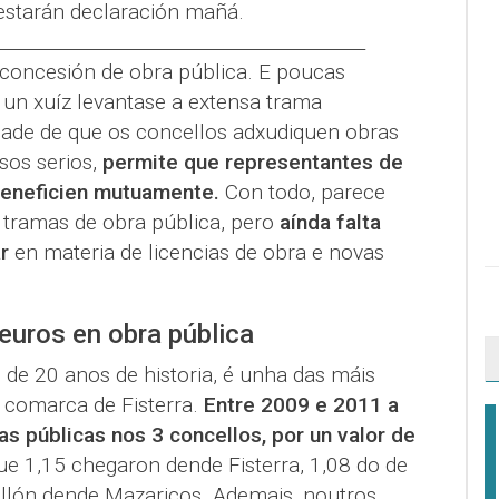
restarán declaración mañá.
_________________________________________
concesión de obra pública. E poucas
un xuíz levantase a extensa trama
idade de que os concellos adxudiquen obras
os serios,
permite que representantes de
beneficien mutuamente.
Con todo, parece
 tramas de obra pública, pero
aínda falta
r
en materia de licencias de obra e novas
euros en obra pública
de 20 anos de historia, é unha das máis
 comarca de Fisterra.
Entre 2009 e 2011 a
 públicas nos 3 concellos, por un valor de
que 1,15 chegaron dende Fisterra, 1,08 do de
llón dende Mazaricos. Ademais, noutros