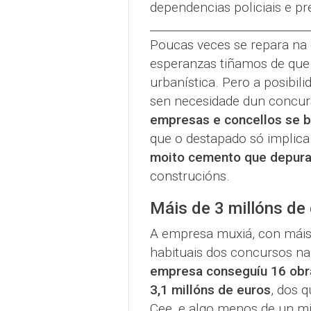
dependencias policiais e p
_____________________________
Poucas veces se repara na 
esperanzas tiñamos de que 
urbanística. Pero a posibil
sen necesidade dun concurs
empresas e concellos se 
que o destapado só implica
moito cemento que depura
construcións.
Máis de 3 millóns de 
A empresa muxiá, con máis 
habituais dos concursos na
empresa conseguíu 16 obras
3,1 millóns de euros
, dos 
Cee, e algo menos de un mi