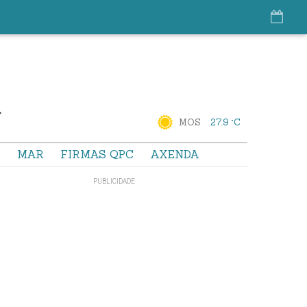
MOS
27.9 °C
S
MAR
FIRMAS QPC
AXENDA