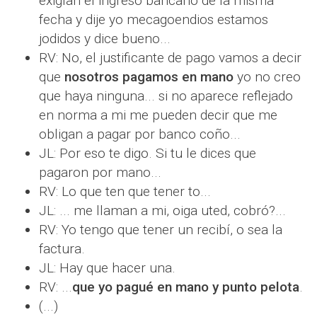
exigían el ingreso bancario de la misma
fecha y dije yo mecagoendios estamos
jodidos y dice bueno...
RV: No, el justificante de pago vamos a decir
que
nosotros pagamos en mano
yo no creo
que haya ninguna... si no aparece reflejado
en norma a mi me pueden decir que me
obligan a pagar por banco coño...
JL: Por eso te digo. Si tu le dices que
pagaron por mano...
RV: Lo que ten que tener to...
JL: ... me llaman a mi, oiga uted, cobró?...
RV: Yo tengo que tener un recibí, o sea la
factura.
JL: Hay que hacer una.
RV: ...
que yo pagué en mano y punto pelota
.
(...)