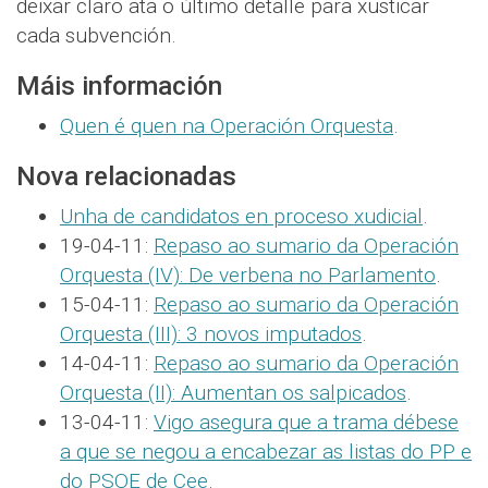
deixar claro ata o último detalle para xusticar
cada subvención.
Máis información
Quen é quen na Operación Orquesta
.
Nova relacionadas
Unha de candidatos en proceso xudicial
.
19-04-11:
Repaso ao sumario da Operación
Orquesta (IV): De verbena no Parlamento
.
15-04-11:
Repaso ao sumario da Operación
Orquesta (III): 3 novos imputados
.
14-04-11:
Repaso ao sumario da Operación
Orquesta (II): Aumentan os salpicados
.
13-04-11:
Vigo asegura que a trama débese
a que se negou a encabezar as listas do PP e
do PSOE de Cee
.